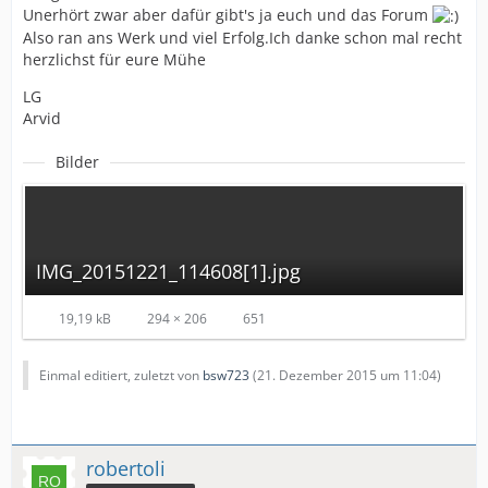
Unerhört zwar aber dafür gibt's ja euch und das Forum
Also ran ans Werk und viel Erfolg.Ich danke schon mal recht
herzlichst für eure Mühe
LG
Arvid
Bilder
IMG_20151221_114608[1].jpg
19,19 kB
294 × 206
651
Einmal editiert, zuletzt von
bsw723
(
21. Dezember 2015 um 11:04
)
robertoli