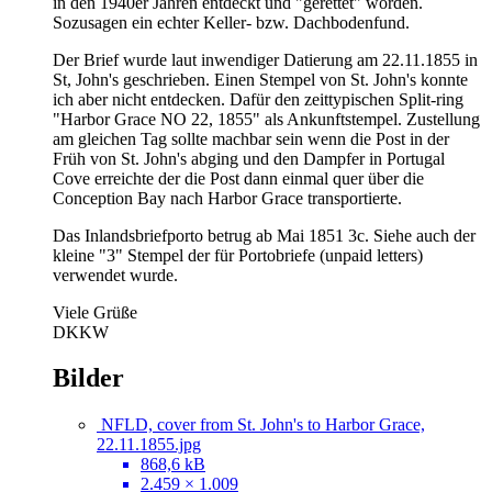
in den 1940er Jahren entdeckt und "gerettet" worden.
Sozusagen ein echter Keller- bzw. Dachbodenfund.
Der Brief wurde laut inwendiger Datierung am 22.11.1855 in
St, John's geschrieben. Einen Stempel von St. John's konnte
ich aber nicht entdecken. Dafür den zeittypischen Split-ring
"Harbor Grace NO 22, 1855" als Ankunftstempel. Zustellung
am gleichen Tag sollte machbar sein wenn die Post in der
Früh von St. John's abging und den Dampfer in Portugal
Cove erreichte der die Post dann einmal quer über die
Conception Bay nach Harbor Grace transportierte.
Das Inlandsbriefporto betrug ab Mai 1851 3c. Siehe auch der
kleine "3" Stempel der für Portobriefe (unpaid letters)
verwendet wurde.
Viele Grüße
DKKW
Bilder
NFLD, cover from St. John's to Harbor Grace,
22.11.1855.jpg
868,6 kB
2.459 × 1.009