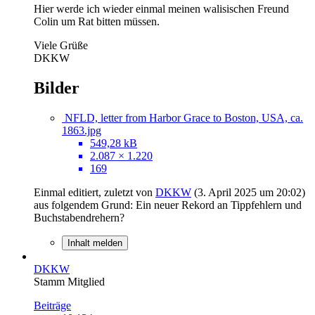
Hier werde ich wieder einmal meinen walisischen Freund
Colin um Rat bitten müssen.
Viele Grüße
DKKW
Bilder
NFLD, letter from Harbor Grace to Boston, USA, ca.
1863.jpg
549,28 kB
2.087 × 1.220
169
Einmal editiert, zuletzt von
DKKW
(
3. April 2025 um 20:02
)
aus folgendem Grund: Ein neuer Rekord an Tippfehlern und
Buchstabendrehern?
Inhalt melden
DKKW
Stamm Mitglied
Beiträge