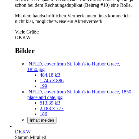
schon bei dem Rechnungsduplikat (Beitrag #10) eine Rolle.
Mit dem handschriftlichen Vermerk unten links komme ich
nicht klar, möglicherweise ein Aktenvermerk.
Viele Grüße
DKKW
Bilder
NFLD, cover from St. John's to Harbor Grace,
1850.jpg
484,18 kB
1.745 × 886
199
NFLD, cover from St. John's to Harbor Grace, 1850,
place and date.jpg
513,39 kB
2.183 × 777
186
Inhalt melden
DKKW
Stamm Mitglied