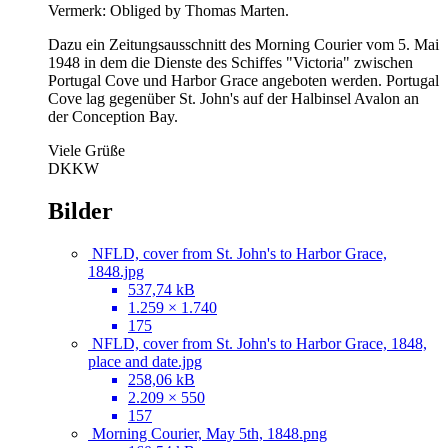
Vermerk: Obliged by Thomas Marten.
Dazu ein Zeitungsausschnitt des Morning Courier vom 5. Mai
1948 in dem die Dienste des Schiffes "Victoria" zwischen
Portugal Cove und Harbor Grace angeboten werden. Portugal
Cove lag gegenüber St. John's auf der Halbinsel Avalon an
der Conception Bay.
Viele Grüße
DKKW
Bilder
NFLD, cover from St. John's to Harbor Grace,
1848.jpg
537,74 kB
1.259 × 1.740
175
NFLD, cover from St. John's to Harbor Grace, 1848,
place and date.jpg
258,06 kB
2.209 × 550
157
Morning Courier, May 5th, 1848.png