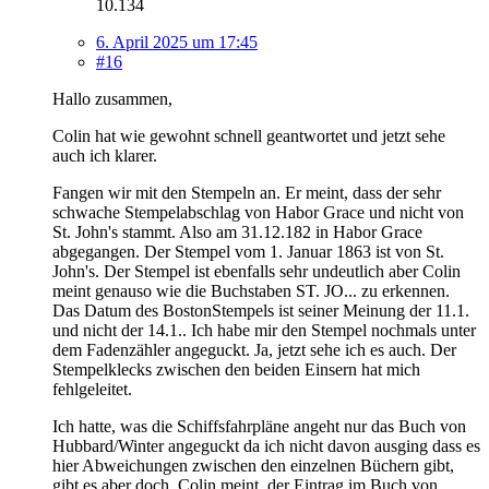
10.134
6. April 2025 um 17:45
#16
Hallo zusammen,
Colin hat wie gewohnt schnell geantwortet und jetzt sehe
auch ich klarer.
Fangen wir mit den Stempeln an. Er meint, dass der sehr
schwache Stempelabschlag von Habor Grace und nicht von
St. John's stammt. Also am 31.12.182 in Habor Grace
abgegangen. Der Stempel vom 1. Januar 1863 ist von St.
John's. Der Stempel ist ebenfalls sehr undeutlich aber Colin
meint genauso wie die Buchstaben ST. JO... zu erkennen.
Das Datum des BostonStempels ist seiner Meinung der 11.1.
und nicht der 14.1.. Ich habe mir den Stempel nochmals unter
dem Fadenzähler angeguckt. Ja, jetzt sehe ich es auch. Der
Stempelklecks zwischen den beiden Einsern hat mich
fehlgeleitet.
Ich hatte, was die Schiffsfahrpläne angeht nur das Buch von
Hubbard/Winter angeguckt da ich nicht davon ausging dass es
hier Abweichungen zwischen den einzelnen Büchern gibt,
gibt es aber doch. Colin meint, der Eintrag im Buch von