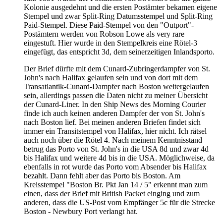
Kolonie ausgedehnt und die ersten Postämter bekamen eigene
Stempel und zwar Split-Ring Datumsstempel und Split-Ring
Paid-Stempel. Diese Paid-Stempel von den "Outport"-
Postämtern werden von Robson Lowe als very rare
eingestuft. Hier wurde in den Stempelkreis eine Rötel-3
eingefügt, das entspricht 3d, dem seinerzeitigen Inlandsporto.
Der Brief dürfte mit dem Cunard-Zubringerdampfer von St.
John's nach Halifax gelaufen sein und von dort mit dem
Transatlantik-Cunard-Dampfer nach Boston weitergelaufen
sein, allerdings passen die Daten nicht zu meiner Übersicht
der Cunard-Liner. In den Ship News des Morning Courier
finde ich auch keinen anderen Dampfer der von St. John's
nach Boston lief. Bei meinen anderen Briefen findet sich
immer ein Transitstempel von Halifax, hier nicht. Ich rätsel
auch noch über die Rötel 4. Nach meinem Kenntnisstand
betrug das Porto von St. John's in die USA 8d und zwar 4d
bis Halifax und weitere 4d bis in die USA. Möglichweise, da
ebenfalls in rot wurde das Porto vom Absender bis Halifax
bezahlt. Dann fehlt aber das Porto bis Boston. Am
Kreisstempel "Boston Br. Pkt Jan 14 / 5" erkennt man zum
einen, dass der Brief mit British Packet einging und zum
anderen, dass die US-Post vom Empfänger 5c für die Strecke
Boston - Newbury Port verlangt hat.