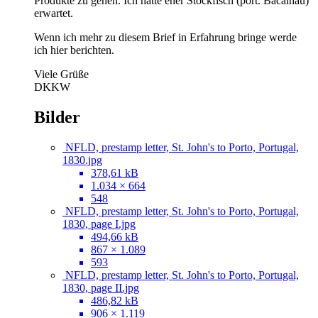
Produkte zu gehen. Ich hatte eher Stockfisch (port. Bacalhau)
erwartet.
Wenn ich mehr zu diesem Brief in Erfahrung bringe werde
ich hier berichten.
Viele Grüße
DKKW
Bilder
NFLD, prestamp letter, St. John's to Porto, Portugal,
1830.jpg
378,61 kB
1.034 × 664
548
NFLD, prestamp letter, St. John's to Porto, Portugal,
1830, page I.jpg
494,66 kB
867 × 1.089
593
NFLD, prestamp letter, St. John's to Porto, Portugal,
1830, page II.jpg
486,82 kB
906 × 1.119