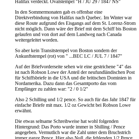
Halifax verdeckt. Ovalstempel "H / JU 29 / 1847 NS"
In den Sommermonaten gab es offenbar eine
Direktverbindung von Halifax nach Quebec. Im Winter war
diese Route aufgrund des Eisgangs auf dem St. Lorenz-Strom
nicht möglich. Dann wäre der Brief mit dem Schiff bis Boston
gelaufen und von dort auf dem Landweg nach Canada
weitergeleitet worden.
So aber kein Transitstempel von Boston sondern der
Ankunftstempel (rot) von " ...BEC LC / JUL 7 / 1847"
Auf der Briefvorderseite sehen wir eine gestrichene "4" das
ist nach Robson Lowe der Anteil der neufundländischen Post
für Schiffsbriefe in die USA und die britischen Dominien in
Nordamerika. Dazu dann das Gesamtporto das vom
Empfänger zu zahlen war: "2 / 0 1/2"
Also 2 Schilling und 1/2 pence. So auch für das Jahr 1847 für
einfache Briefe mit max. 1/2 oz Gewicht bei Robson Lowe
erwähnt.
Die etwas seltsame Schreibweise hat wohl folgenden
Hintergrund: Das Porto wurde immer in Shilling / Pence
angegeben. Vermutlich war die Zahl unter dem Bruchstrich
immer ganze Pence, Hier also Null, die fehlenden 1/2 Pence