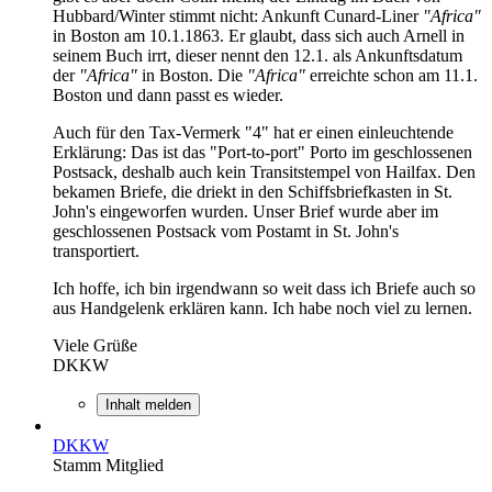
Hubbard/Winter stimmt nicht: Ankunft Cunard-Liner
"Africa"
in Boston am 10.1.1863. Er glaubt, dass sich auch Arnell in
seinem Buch irrt, dieser nennt den 12.1. als Ankunftsdatum
der
"Africa"
in Boston. Die
"Africa"
erreichte schon am 11.1.
Boston und dann passt es wieder.
Auch für den Tax-Vermerk "4" hat er einen einleuchtende
Erklärung: Das ist das "Port-to-port" Porto im geschlossenen
Postsack, deshalb auch kein Transitstempel von Hailfax. Den
bekamen Briefe, die driekt in den Schiffsbriefkasten in St.
John's eingeworfen wurden. Unser Brief wurde aber im
geschlossenen Postsack vom Postamt in St. John's
transportiert.
Ich hoffe, ich bin irgendwann so weit dass ich Briefe auch so
aus Handgelenk erklären kann. Ich habe noch viel zu lernen.
Viele Grüße
DKKW
Inhalt melden
DKKW
Stamm Mitglied