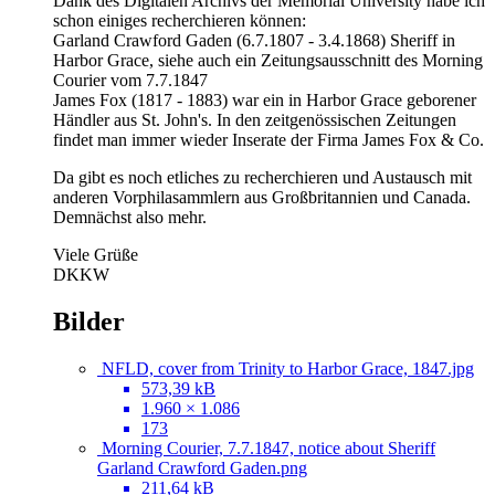
Dank des Digitalen Archivs der Memorial University habe ich
schon einiges recherchieren können:
Garland Crawford Gaden (6.7.1807 - 3.4.1868) Sheriff in
Harbor Grace, siehe auch ein Zeitungsausschnitt des Morning
Courier vom 7.7.1847
James Fox (1817 - 1883) war ein in Harbor Grace geborener
Händler aus St. John's. In den zeitgenössischen Zeitungen
findet man immer wieder Inserate der Firma James Fox & Co.
Da gibt es noch etliches zu recherchieren und Austausch mit
anderen Vorphilasammlern aus Großbritannien und Canada.
Demnächst also mehr.
Viele Grüße
DKKW
Bilder
NFLD, cover from Trinity to Harbor Grace, 1847.jpg
573,39 kB
1.960 × 1.086
173
Morning Courier, 7.7.1847, notice about Sheriff
Garland Crawford Gaden.png
211,64 kB