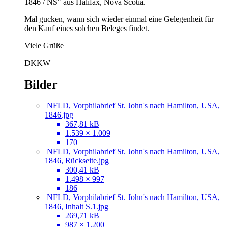
1846 / NS" aus Halifax, Nova Scotia.
Mal gucken, wann sich wieder einmal eine Gelegenheit für
den Kauf eines solchen Beleges findet.
Viele Grüße
DKKW
Bilder
NFLD, Vorphilabrief St. John's nach Hamilton, USA,
1846.jpg
367,81 kB
1.539 × 1.009
170
NFLD, Vorphilabrief St. John's nach Hamilton, USA,
1846, Rückseite.jpg
300,41 kB
1.498 × 997
186
NFLD, Vorphilabrief St. John's nach Hamilton, USA,
1846, Inhalt S.1.jpg
269,71 kB
987 × 1.200