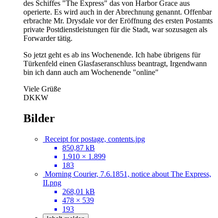
des Schiffes "The Express" das von Harbor Grace aus
operierte. Es wird auch in der Abrechnung genannt. Offenbar
erbrachte Mr. Drysdale vor der Eröffnung des ersten Postamts
private Postdienstleistungen für die Stadt, war sozusagen als
Forwarder tätig.
So jetzt geht es ab ins Wochenende. Ich habe übrigens für
Türkenfeld einen Glasfaseranschluss beantragt, Irgendwann
bin ich dann auch am Wochenende "online"
Viele Grüße
DKKW
Bilder
Receipt for postage, contents.jpg
850,87 kB
1.910 × 1.899
183
Morning Courier, 7.6.1851, notice about The Express,
II.png
268,01 kB
478 × 539
193