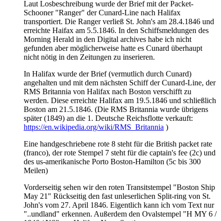
Laut Losbeschreibung wurde der Brief mit der Packet-
Schooner "Ranger" der Cunard-Line nach Halifax
transportiert. Die Ranger verließ St. John's am 28.4.1846 und
erreichte Haifax am 5.5.1846. In den Schiffsmeldungen des
Morning Herald in den Digital archives habe ich nicht
gefunden aber möglicherweise hatte es Cunard überhaupt
nicht nötig in den Zeitungen zu inserieren.
In Halifax wurde der Brief (vermutlich durch Cunard)
angehalten und mit dem nächsten Schiff der Cunard-Line, der
RMS Britannia von Halifax nach Boston verschifft zu
werden. Diese erreichte Halifax am 19.5.1846 und schließlich
Boston am 21.5.1846. (Die RMS Britannia wurde übrigens
später (1849) an die 1. Deutsche Reichsflotte verkauft:
https://en.wikipedia.org/wiki/RMS_Britannia
)
Eine handgeschriebene rote 8 steht für die British packet rate
(franco), der rote Stempel 7 steht für die captain's fee (2c) und
des us-amerikanische Porto Boston-Hamilton (5c bis 300
Meilen)
Vorderseitig sehen wir den roten Transitstempel "Boston Ship
May 21" Rückseitig den fast unleserlichen Split-ring von St.
John's vom 27. April 1846. Eigentlich kann ich vom Text nur
"..undland" erkennen. Außerdem den Ovalstempel "H MY 6 /