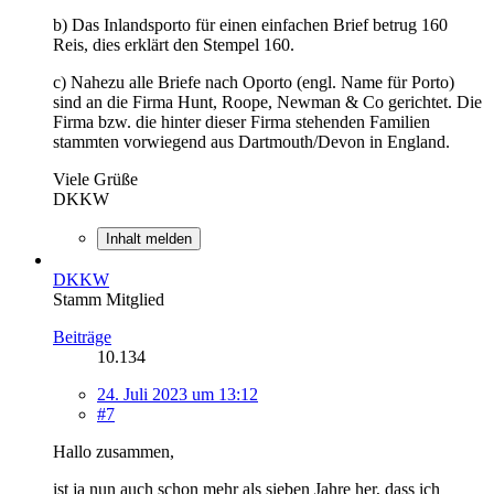
b) Das Inlandsporto für einen einfachen Brief betrug 160
Reis, dies erklärt den Stempel 160.
c) Nahezu alle Briefe nach Oporto (engl. Name für Porto)
sind an die Firma Hunt, Roope, Newman & Co gerichtet. Die
Firma bzw. die hinter dieser Firma stehenden Familien
stammten vorwiegend aus Dartmouth/Devon in England.
Viele Grüße
DKKW
Inhalt melden
DKKW
Stamm Mitglied
Beiträge
10.134
24. Juli 2023 um 13:12
#7
Hallo zusammen,
ist ja nun auch schon mehr als sieben Jahre her, dass ich