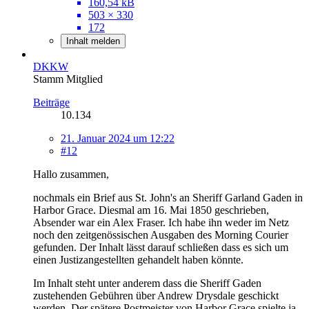
160,54 kB
503 × 330
172
Inhalt melden
DKKW
Stamm Mitglied
Beiträge
10.134
21. Januar 2024 um 12:22
#12
Hallo zusammen,
nochmals ein Brief aus St. John's an Sheriff Garland Gaden in
Harbor Grace. Diesmal am 16. Mai 1850 geschrieben,
Absender war ein Alex Fraser. Ich habe ihn weder im Netz
noch den zeitgenössischen Ausgaben des Morning Courier
gefunden. Der Inhalt lässt darauf schließen dass es sich um
einen Justizangestellten gehandelt haben könnte.
Im Inhalt steht unter anderem dass die Sheriff Gaden
zustehenden Gebühren über Andrew Drysdale geschickt
werden. Der spätere Postmeister von Harbor Grace spielte ja