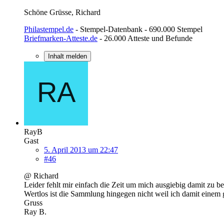
Schöne Grüsse, Richard
Philastempel.de
- Stempel-Datenbank - 690.000 Stempel
Briefmarken-Atteste.de
- 26.000 Atteste und Befunde
Inhalt melden
RayB
Gast
5. April 2013 um 22:47
#46
@ Richard
Leider fehlt mir einfach die Zeit um mich ausgiebig damit zu be
Wertlos ist die Sammlung hingegen nicht weil ich damit einem
Gruss
Ray B.