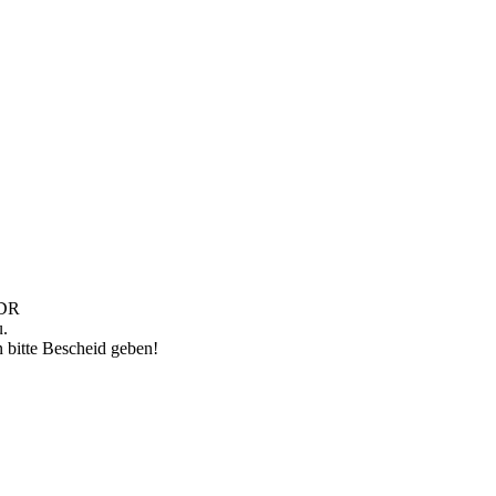
DDR
u.
n bitte Bescheid geben!