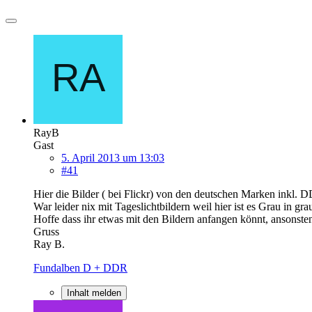
RayB
Gast
5. April 2013 um 13:03
#41
Hier die Bilder ( bei Flickr) von den deutschen Marken inkl. 
War leider nix mit Tageslichtbildern weil hier ist es Grau in gra
Hoffe dass ihr etwas mit den Bildern anfangen könnt, ansonste
Gruss
Ray B.
Fundalben D + DDR
Inhalt melden