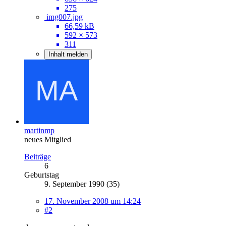
275
img007.jpg
66,59 kB
592 × 573
311
Inhalt melden
martinmp
neues Mitglied
Beiträge
6
Geburtstag
9. September 1990 (35)
17. November 2008 um 14:24
#2