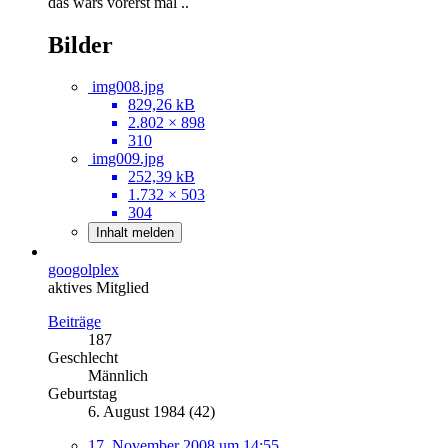
das wars vorerst mal ..
Bilder
img008.jpg
829,26 kB
2.802 × 898
310
img009.jpg
252,39 kB
1.732 × 503
304
Inhalt melden
googolplex
aktives Mitglied
Beiträge
187
Geschlecht
Männlich
Geburtstag
6. August 1984 (42)
17. November 2008 um 14:55