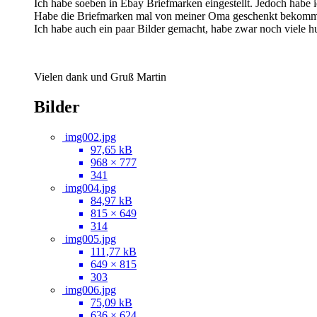
Ich habe soeben in Ebay Briefmarken eingestellt. Jedoch habe ic
Habe die Briefmarken mal von meiner Oma geschenkt bekommen,
Ich habe auch ein paar Bilder gemacht, habe zwar noch viele hu
Vielen dank und Gruß Martin
Bilder
img002.jpg
97,65 kB
968 × 777
341
img004.jpg
84,97 kB
815 × 649
314
img005.jpg
111,77 kB
649 × 815
303
img006.jpg
75,09 kB
636 × 624