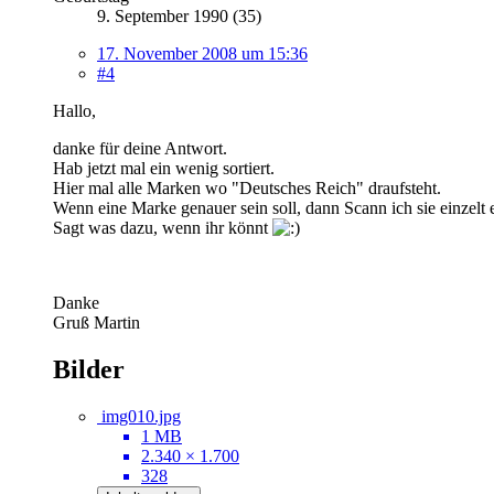
9. September 1990 (35)
17. November 2008 um 15:36
#4
Hallo,
danke für deine Antwort.
Hab jetzt mal ein wenig sortiert.
Hier mal alle Marken wo "Deutsches Reich" draufsteht.
Wenn eine Marke genauer sein soll, dann Scann ich sie einzelt e
Sagt was dazu, wenn ihr könnt
Danke
Gruß Martin
Bilder
img010.jpg
1 MB
2.340 × 1.700
328