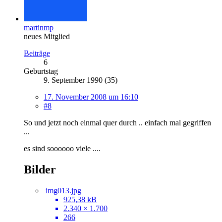
martinmp
neues Mitglied
Beiträge
6
Geburtstag
9. September 1990 (35)
17. November 2008 um 16:10
#8
So und jetzt noch einmal quer durch .. einfach mal gegriffen
...
es sind soooooo viele ....
Bilder
img013.jpg
925,38 kB
2.340 × 1.700
266