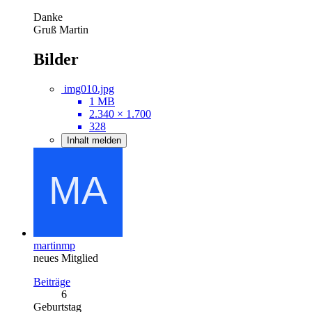
Danke
Gruß Martin
Bilder
img010.jpg
1 MB
2.340 × 1.700
328
Inhalt melden
martinmp
neues Mitglied
Beiträge
6
Geburtstag