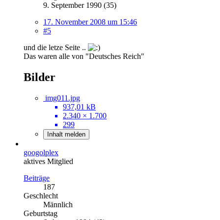
9. September 1990 (35)
17. November 2008 um 15:46
#5
und die letze Seite ..
Das waren alle von "Deutsches Reich"
Bilder
img011.jpg
937,01 kB
2.340 × 1.700
299
Inhalt melden
googolplex
aktives Mitglied
Beiträge
187
Geschlecht
Männlich
Geburtstag