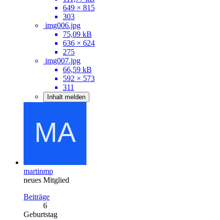
649 × 815
303
img006.jpg
75,09 kB
636 × 624
275
img007.jpg
66,59 kB
592 × 573
311
Inhalt melden
martinmp
neues Mitglied
Beiträge
6
Geburtstag