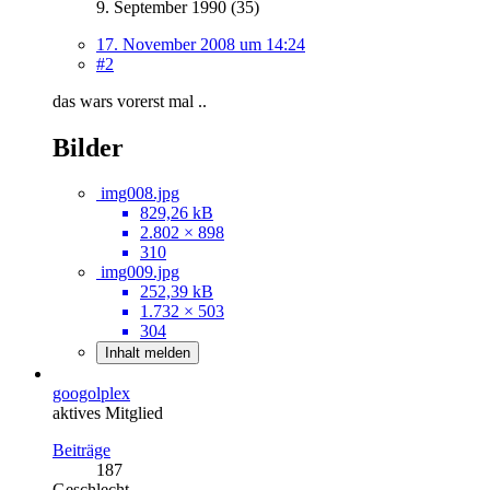
9. September 1990 (35)
17. November 2008 um 14:24
#2
das wars vorerst mal ..
Bilder
img008.jpg
829,26 kB
2.802 × 898
310
img009.jpg
252,39 kB
1.732 × 503
304
Inhalt melden
googolplex
aktives Mitglied
Beiträge
187
Geschlecht