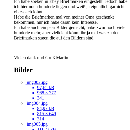
Ich habe soeben in Ebay Briefmarken eingestellt. Jedoch habe
ich hier noch hunderte liegen und weiß ja eigentlich garnicht
ob es sich lohnt.
Habe die Briefmarken mal von meiner Oma geschenkt
bekommen, nur ich habe daran kein Interesse.
Ich habe auch ein paar Bilder gemacht, habe zwar noch viele
hunderte mehr, aber vielleicht könnt ihr ja mal was zu den
Briefmarken sagen die auf den Bildern sind.
Vielen dank und Gruß Martin
Bilder
img002.jpg
97,65 kB
968 × 777
341
img004.jpg
84,97 kB
815 × 649
314
img005.jpg
111,77 kB