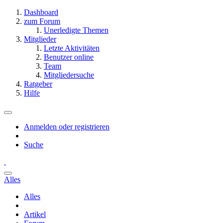
Dashboard
zum Forum
Unerledigte Themen
Mitglieder
Letzte Aktivitäten
Benutzer online
Team
Mitgliedersuche
Ratgeber
Hilfe
Anmelden oder registrieren
Suche
Alles
Alles
Artikel