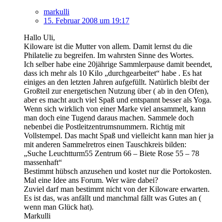
markulli
15. Februar 2008 um 19:17
Hallo Uli,
Kiloware ist die Mutter von allem. Damit lernst du die
Philatelie zu begreifen. Im wahrsten Sinne des Wortes.
Ich selber habe eine 20jährige Sammlerpause damit beendet,
dass ich mehr als 10 Kilo „durchgearbeitet“ habe . Es hat
einiges an den letzten Jahren aufgefüllt. Natürlich bleibt der
Großteil zur energetischen Nutzung über ( ab in den Ofen),
aber es macht auch viel Spaß und entspannt besser als Yoga.
Wenn sich wirklich von einer Marke viel ansammelt, kann
man doch eine Tugend daraus machen. Sammele doch
nebenbei die Postleitzentrumsnummern. Richtig mit
Vollstempel. Das macht Spaß und vielleicht kann man hier ja
mit anderen Sammelretros einen Tauschkreis bilden:
„Suche Leuchtturm55 Zentrum 66 – Biete Rose 55 – 78
massenhaft“
Bestimmt hübsch anzusehen und kostet nur die Portokosten.
Mal eine Idee ans Forum. Wer wäre dabei?
Zuviel darf man bestimmt nicht von der Kiloware erwarten.
Es ist das, was anfällt und manchmal fällt was Gutes an (
wenn man Glück hat).
Markulli