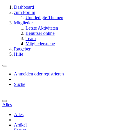
Dashboard
zum Forum
Unerledigte Themen
Mitglieder
Letzte Aktivitäten
Benutzer online
Team
Mitgliedersuche
Ratgeber
Hilfe
Anmelden oder registrieren
Suche
Alles
Alles
Artikel