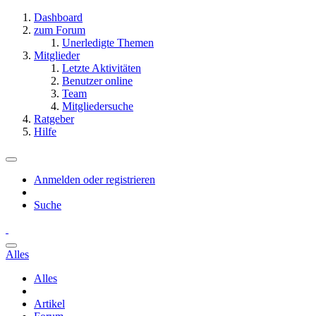
Dashboard
zum Forum
Unerledigte Themen
Mitglieder
Letzte Aktivitäten
Benutzer online
Team
Mitgliedersuche
Ratgeber
Hilfe
Anmelden oder registrieren
Suche
Alles
Alles
Artikel