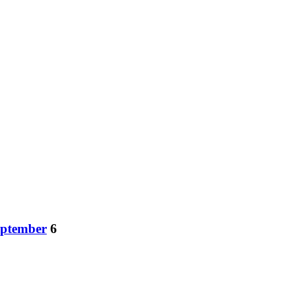
eptember
6