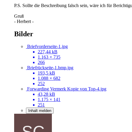
P.S. Sollte die Beschreibung falsch sein, wäre ich für Berichti
Gruß
- Herbert -
Bilder
Briefvorderseite-1.jpg
227,44 kB
1.163 × 735
266
Briefrückseite-1.bmp.jpg
193,5 kB
1.088 × 682
252
Forwarding Vermerk Kopie von Top-4.jpg
43,28 kB
1.175 × 141
251
Inhalt melden