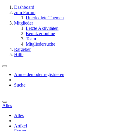
Dashboard
zum Forum
Unerledigte Themen
Mitglieder
Letzte Aktivitäten
Benutzer online
Team
Mitgliedersuche
Ratgeber
Hilfe
Anmelden oder registrieren
Suche
Alles
Alles
Artikel