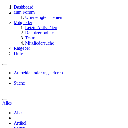
Dashboard
zum Forum
Unerledigte Themen
Mitglieder
Letzte Aktivitäten
Benutzer online
Team
Mitgliedersuche
Ratgeber
Hilfe
Anmelden oder registrieren
Suche
Alles
Alles
Artikel