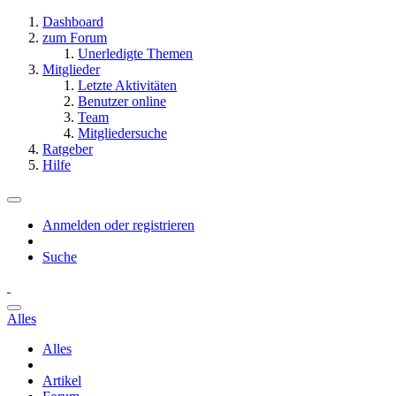
Dashboard
zum Forum
Unerledigte Themen
Mitglieder
Letzte Aktivitäten
Benutzer online
Team
Mitgliedersuche
Ratgeber
Hilfe
Anmelden oder registrieren
Suche
Alles
Alles
Artikel