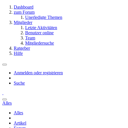
Dashboard
zum Forum
Unerledigte Themen
Mitglieder
Letzte Aktivitäten
Benutzer online
Team
Mitgliedersuche
Ratgeber
Hilfe
Anmelden oder registrieren
Suche
Alles
Alles
Artikel