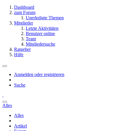
Dashboard
zum Forum
Unerledigte Themen
Mitglieder
Letzte Aktivitäten
Benutzer online
Team
Mitgliedersuche
Ratgeber
Hilfe
Anmelden oder registrieren
Suche
Alles
Alles
Artikel