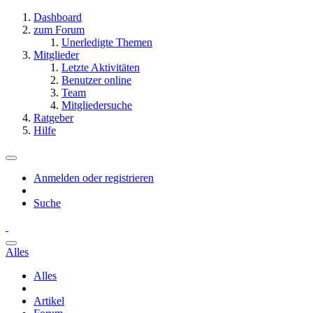
Dashboard
zum Forum
Unerledigte Themen
Mitglieder
Letzte Aktivitäten
Benutzer online
Team
Mitgliedersuche
Ratgeber
Hilfe
Anmelden oder registrieren
Suche
Alles
Alles
Artikel