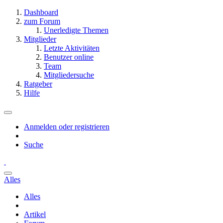
Dashboard
zum Forum
Unerledigte Themen
Mitglieder
Letzte Aktivitäten
Benutzer online
Team
Mitgliedersuche
Ratgeber
Hilfe
Anmelden oder registrieren
Suche
Alles
Alles
Artikel