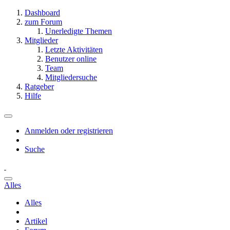
Dashboard
zum Forum
Unerledigte Themen
Mitglieder
Letzte Aktivitäten
Benutzer online
Team
Mitgliedersuche
Ratgeber
Hilfe
Anmelden oder registrieren
Suche
Alles
Alles
Artikel