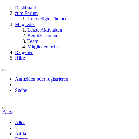
Dashboard
zum Forum
Unerledigte Themen
Mitglieder
Letzte Aktivitäten
Benutzer online
Team
Mitgliedersuche
Ratgeber
Hilfe
Anmelden oder registrieren
Suche
Alles
Alles
Artikel