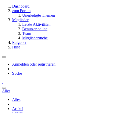
Dashboard
zum Forum
Unerledigte Themen
Mitglieder
Letzte Aktivitäten
Benutzer online
Team
Mitgliedersuche
Ratgeber
Hilfe
Anmelden oder registrieren
Suche
Alles
Alles
Artikel