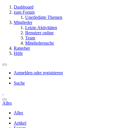
Dashboard
zum Forum
Unerledigte Themen
Mitglieder
Letzte Aktivitäten
Benutzer online
Team
Mitgliedersuche
Ratgeber
Hilfe
Anmelden oder registrieren
Suche
Alles
Alles
Artikel