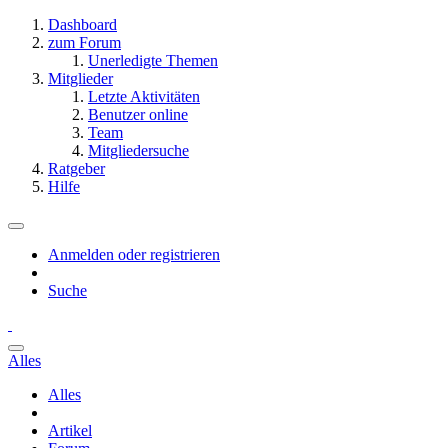
Dashboard
zum Forum
Unerledigte Themen
Mitglieder
Letzte Aktivitäten
Benutzer online
Team
Mitgliedersuche
Ratgeber
Hilfe
Anmelden oder registrieren
Suche
Alles
Alles
Artikel