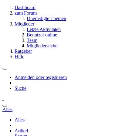
Dashboard
zum Forum
Unerledigte Themen
Mitglieder
Letzte Aktivitäten
Benutzer online
Team
Mitgliedersuche
Ratgeber
Hilfe
Anmelden oder registrieren
Suche
Alles
Alles
Artikel