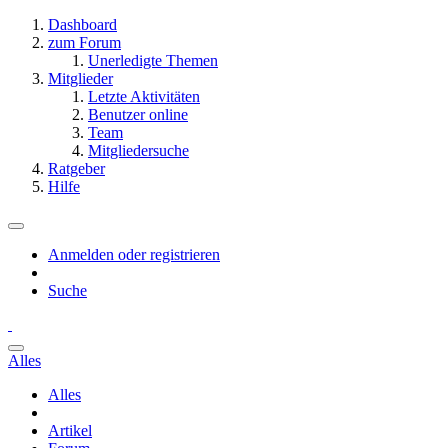
Dashboard
zum Forum
Unerledigte Themen
Mitglieder
Letzte Aktivitäten
Benutzer online
Team
Mitgliedersuche
Ratgeber
Hilfe
Anmelden oder registrieren
Suche
Alles
Alles
Artikel