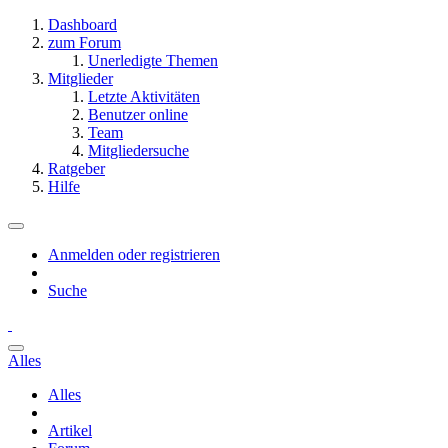
Dashboard
zum Forum
Unerledigte Themen
Mitglieder
Letzte Aktivitäten
Benutzer online
Team
Mitgliedersuche
Ratgeber
Hilfe
Anmelden oder registrieren
Suche
Alles
Alles
Artikel