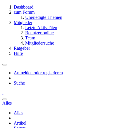
Dashboard
zum Forum
Unerledigte Themen
Mitglieder
Letzte Aktivitäten
Benutzer online
Team
Mitgliedersuche
Ratgeber
Hilfe
Anmelden oder registrieren
Suche
Alles
Alles
Artikel