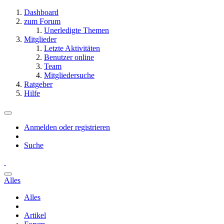
Dashboard
zum Forum
Unerledigte Themen
Mitglieder
Letzte Aktivitäten
Benutzer online
Team
Mitgliedersuche
Ratgeber
Hilfe
Anmelden oder registrieren
Suche
Alles
Alles
Artikel