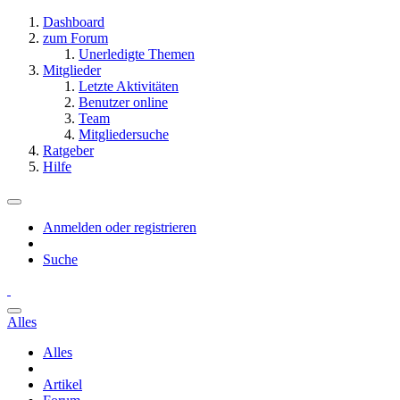
Dashboard
zum Forum
Unerledigte Themen
Mitglieder
Letzte Aktivitäten
Benutzer online
Team
Mitgliedersuche
Ratgeber
Hilfe
Anmelden oder registrieren
Suche
Alles
Alles
Artikel