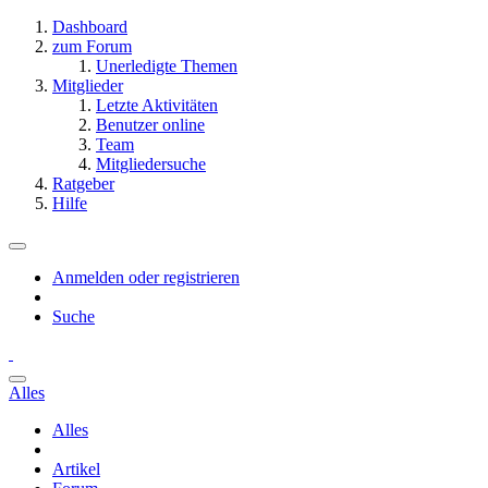
Dashboard
zum Forum
Unerledigte Themen
Mitglieder
Letzte Aktivitäten
Benutzer online
Team
Mitgliedersuche
Ratgeber
Hilfe
Anmelden oder registrieren
Suche
Alles
Alles
Artikel