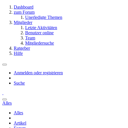
Dashboard
zum Forum
Unerledigte Themen
Mitglieder
Letzte Aktivitäten
Benutzer online
Team
Mitgliedersuche
Ratgeber
Hilfe
Anmelden oder registrieren
Suche
Alles
Alles
Artikel