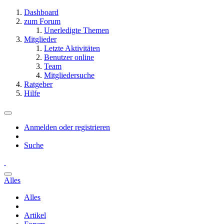
Dashboard
zum Forum
Unerledigte Themen
Mitglieder
Letzte Aktivitäten
Benutzer online
Team
Mitgliedersuche
Ratgeber
Hilfe
Anmelden oder registrieren
Suche
Alles
Alles
Artikel