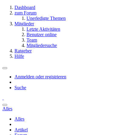
Dashboard
zum Forum
Unerledigte Themen
Mitglieder
Letzte Aktivitäten
Benutzer online
Team
Mitgliedersuche
Ratgeber
Hilfe
Anmelden oder registrieren
Suche
Alles
Alles
Artikel