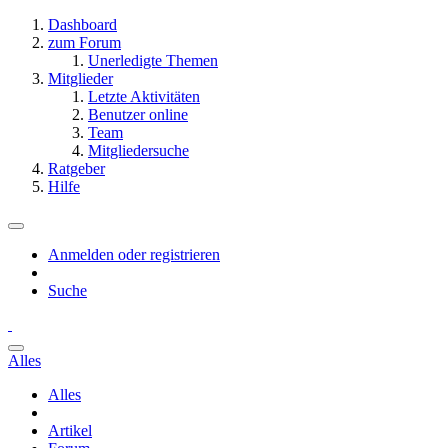
Dashboard
zum Forum
Unerledigte Themen
Mitglieder
Letzte Aktivitäten
Benutzer online
Team
Mitgliedersuche
Ratgeber
Hilfe
Anmelden oder registrieren
Suche
Alles
Alles
Artikel