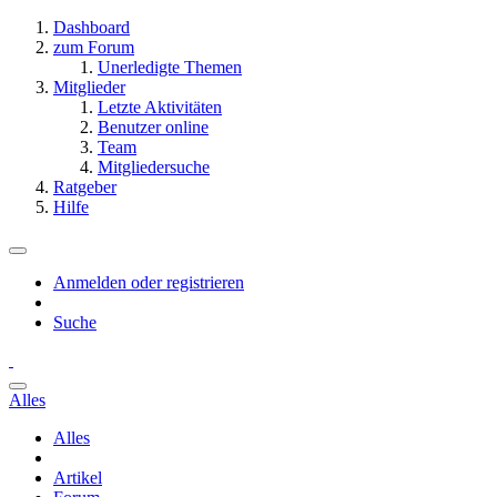
Dashboard
zum Forum
Unerledigte Themen
Mitglieder
Letzte Aktivitäten
Benutzer online
Team
Mitgliedersuche
Ratgeber
Hilfe
Anmelden oder registrieren
Suche
Alles
Alles
Artikel