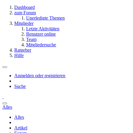
Dashboard
zum Forum
Unerledigte Themen
Mitglieder
Letzte Aktivitäten
Benutzer online
Team
Mitgliedersuche
Ratgeber
Hilfe
Anmelden oder registrieren
Suche
Alles
Alles
Artikel