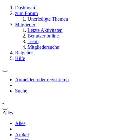
Dashboard
zum Forum
Unerledigte Themen
Mitglieder
Letzte Aktivitäten
Benutzer online
Team
Mitgliedersuche
Ratgeber
Hilfe
Anmelden oder registrieren
Suche
Alles
Alles
Artikel