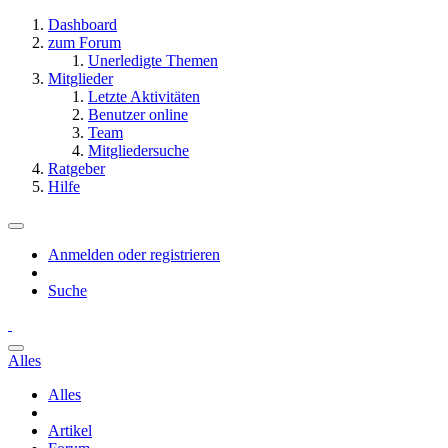
Dashboard
zum Forum
Unerledigte Themen
Mitglieder
Letzte Aktivitäten
Benutzer online
Team
Mitgliedersuche
Ratgeber
Hilfe
Anmelden oder registrieren
Suche
Alles
Alles
Artikel