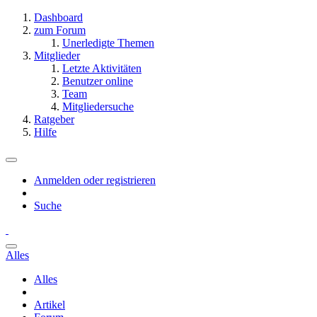
Dashboard
zum Forum
Unerledigte Themen
Mitglieder
Letzte Aktivitäten
Benutzer online
Team
Mitgliedersuche
Ratgeber
Hilfe
Anmelden oder registrieren
Suche
Alles
Alles
Artikel