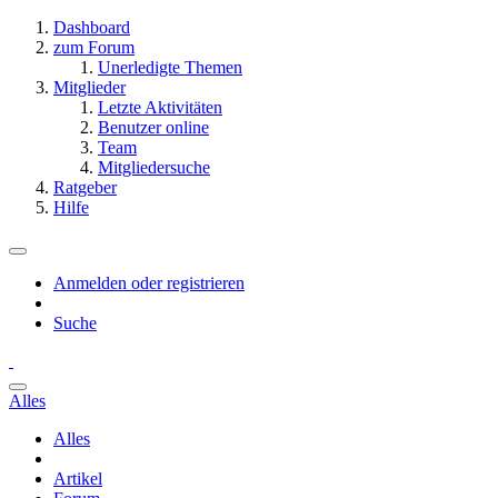
Dashboard
zum Forum
Unerledigte Themen
Mitglieder
Letzte Aktivitäten
Benutzer online
Team
Mitgliedersuche
Ratgeber
Hilfe
Anmelden oder registrieren
Suche
Alles
Alles
Artikel