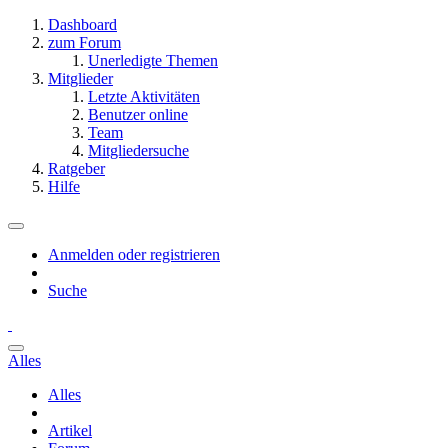
Dashboard
zum Forum
Unerledigte Themen
Mitglieder
Letzte Aktivitäten
Benutzer online
Team
Mitgliedersuche
Ratgeber
Hilfe
Anmelden oder registrieren
Suche
Alles
Alles
Artikel