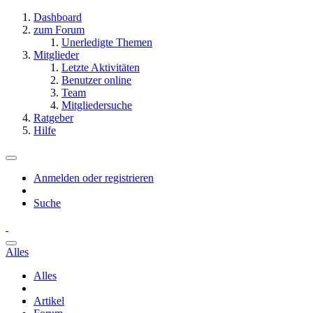
Dashboard
zum Forum
Unerledigte Themen
Mitglieder
Letzte Aktivitäten
Benutzer online
Team
Mitgliedersuche
Ratgeber
Hilfe
Anmelden oder registrieren
Suche
Alles
Alles
Artikel