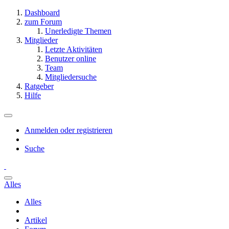
Dashboard
zum Forum
Unerledigte Themen
Mitglieder
Letzte Aktivitäten
Benutzer online
Team
Mitgliedersuche
Ratgeber
Hilfe
Anmelden oder registrieren
Suche
Alles
Alles
Artikel