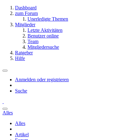
Dashboard
zum Forum
Unerledigte Themen
Mitglieder
Letzte Aktivitäten
Benutzer online
Team
Mitgliedersuche
Ratgeber
Hilfe
Anmelden oder registrieren
Suche
Alles
Alles
Artikel