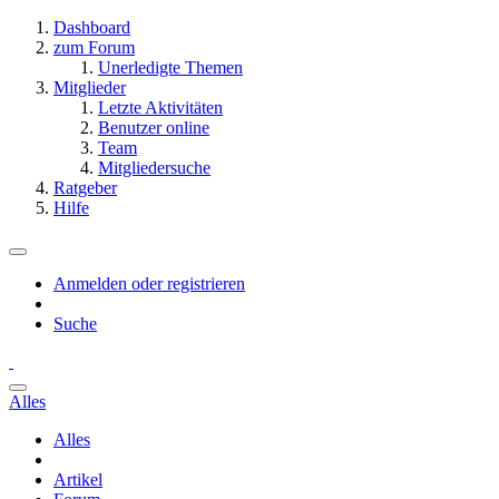
Dashboard
zum Forum
Unerledigte Themen
Mitglieder
Letzte Aktivitäten
Benutzer online
Team
Mitgliedersuche
Ratgeber
Hilfe
Anmelden oder registrieren
Suche
Alles
Alles
Artikel