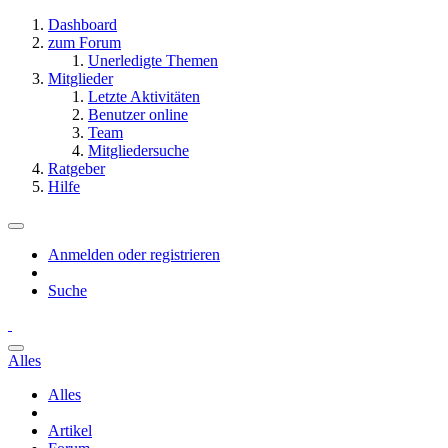
Dashboard
zum Forum
Unerledigte Themen
Mitglieder
Letzte Aktivitäten
Benutzer online
Team
Mitgliedersuche
Ratgeber
Hilfe
Anmelden oder registrieren
Suche
Alles
Alles
Artikel