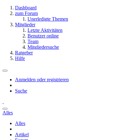
Dashboard
zum Forum
Unerledigte Themen
Mitglieder
Letzte Aktivitäten
Benutzer online
Team
Mitgliedersuche
Ratgeber
Hilfe
Anmelden oder registrieren
Suche
Alles
Alles
Artikel