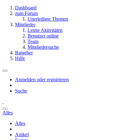
Dashboard
zum Forum
Unerledigte Themen
Mitglieder
Letzte Aktivitäten
Benutzer online
Team
Mitgliedersuche
Ratgeber
Hilfe
Anmelden oder registrieren
Suche
Alles
Alles
Artikel