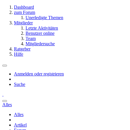
Dashboard
zum Forum
Unerledigte Themen
Mitglieder
Letzte Aktivitäten
Benutzer online
Team
Mitgliedersuche
Ratgeber
Hilfe
Anmelden oder registrieren
Suche
Alles
Alles
Artikel