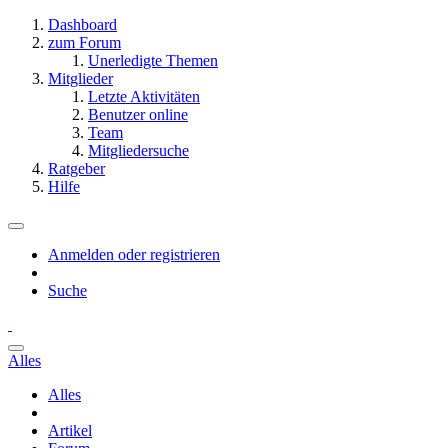
Dashboard
zum Forum
Unerledigte Themen
Mitglieder
Letzte Aktivitäten
Benutzer online
Team
Mitgliedersuche
Ratgeber
Hilfe
Anmelden oder registrieren
Suche
Alles
Alles
Artikel